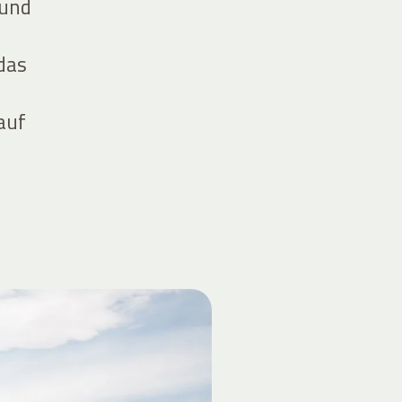
 und
das
auf