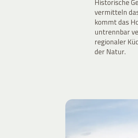
Historische G
vermitteln das
kommt das Ho
untrennbar ve
regionaler Kü
der Natur.