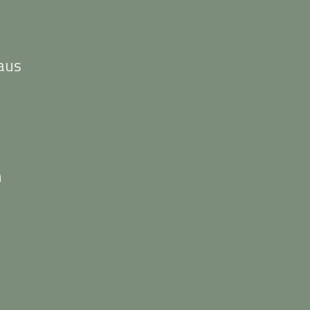
aus
n