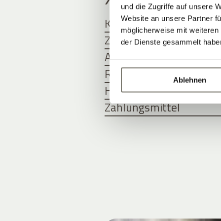
und die Zugriffe auf unsere 
Website an unsere Partner fü
Kinder und Jugendliche
möglicherweise mit weiteren
Zimmer mit Frühstück
der Dienste gesammelt habe
Anreise und Abreise
Reiserücktrittsversich
Ablehnen
Hunde
Zahlungsmittel