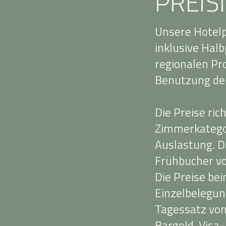
PREIS
Unsere Hotelp
inklusive Hal
regionalen P
Benutzung der
Die Preise ri
Zimmerkategor
Auslastung. Da
Frühbucher vo
Die Preise be
Einzelbelegun
Tagessatz von
Bargeld, Visa