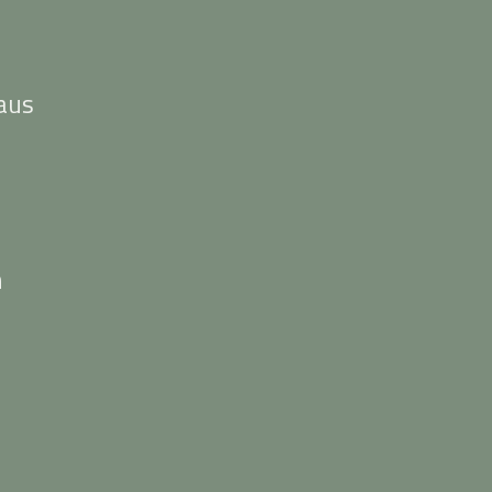
aus
n