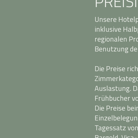
PREIS
Unsere Hotelp
inklusive Hal
regionalen P
Benutzung der
Die Preise ri
Zimmerkategor
Auslastung. Da
Frühbucher vo
Die Preise be
Einzelbelegun
Tagessatz von
Bargeld, Visa