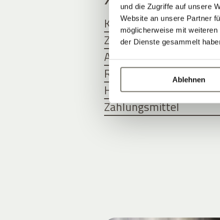
und die Zugriffe auf unsere 
Website an unsere Partner fü
Kinder und Jugendliche
möglicherweise mit weiteren
Zimmer mit Frühstück
der Dienste gesammelt habe
Anreise und Abreise
Reiserücktrittsversich
Ablehnen
Hunde
Zahlungsmittel