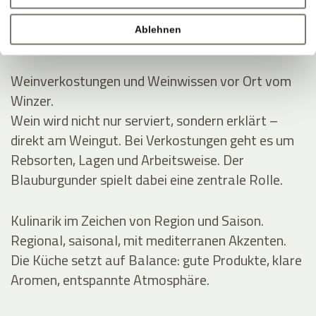
Rund um Eppan wachsen die Reben an der
Südtiroler Weinstraße. Im Keller entstehen Weine
Ablehnen
mit klarer Linie und Handschrift.
Weinverkostungen und Weinwissen vor Ort vom
Winzer.
Wein wird nicht nur serviert, sondern erklärt –
direkt am Weingut. Bei Verkostungen geht es um
Rebsorten, Lagen und Arbeitsweise. Der
Blauburgunder spielt dabei eine zentrale Rolle.
Kulinarik im Zeichen von Region und Saison.
Regional, saisonal, mit mediterranen Akzenten.
Die Küche setzt auf Balance: gute Produkte, klare
Aromen, entspannte Atmosphäre.