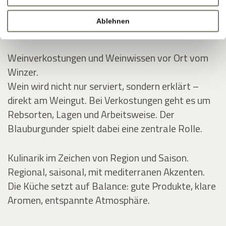
Rund um Eppan wachsen die Reben an der
Südtiroler Weinstraße. Im Keller entstehen Weine
Ablehnen
mit klarer Linie und Handschrift.
Weinverkostungen und Weinwissen vor Ort vom
Winzer.
Wein wird nicht nur serviert, sondern erklärt –
direkt am Weingut. Bei Verkostungen geht es um
Rebsorten, Lagen und Arbeitsweise. Der
Blauburgunder spielt dabei eine zentrale Rolle.
Kulinarik im Zeichen von Region und Saison.
Regional, saisonal, mit mediterranen Akzenten.
Die Küche setzt auf Balance: gute Produkte, klare
Aromen, entspannte Atmosphäre.