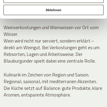
Rund um Eppan wachsen die Reben an der
Südtiroler Weinstraße. Im Keller entstehen Weine
Ablehnen
mit klarer Linie und Handschrift.
Weinverkostungen und Weinwissen vor Ort vom
Winzer.
Wein wird nicht nur serviert, sondern erklärt –
direkt am Weingut. Bei Verkostungen geht es um
Rebsorten, Lagen und Arbeitsweise. Der
Blauburgunder spielt dabei eine zentrale Rolle.
Kulinarik im Zeichen von Region und Saison.
Regional, saisonal, mit mediterranen Akzenten.
Die Küche setzt auf Balance: gute Produkte, klare
Aromen, entspannte Atmosphäre.