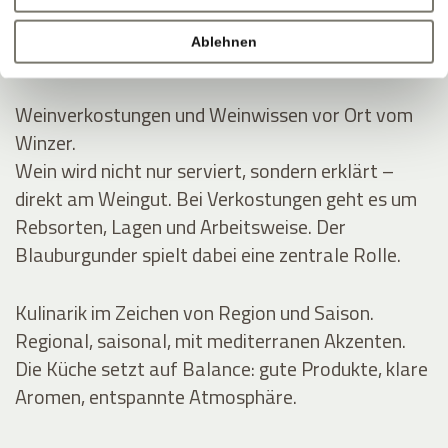
Rund um Eppan wachsen die Reben an der
Südtiroler Weinstraße. Im Keller entstehen Weine
Ablehnen
mit klarer Linie und Handschrift.
Weinverkostungen und Weinwissen vor Ort vom
Winzer.
Wein wird nicht nur serviert, sondern erklärt –
direkt am Weingut. Bei Verkostungen geht es um
Rebsorten, Lagen und Arbeitsweise. Der
Blauburgunder spielt dabei eine zentrale Rolle.
Kulinarik im Zeichen von Region und Saison.
Regional, saisonal, mit mediterranen Akzenten.
Die Küche setzt auf Balance: gute Produkte, klare
Aromen, entspannte Atmosphäre.