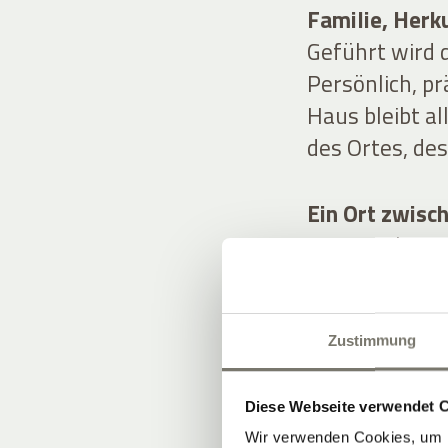
Familie, Herk
Geführt wird d
Persönlich, pr
Haus bleibt a
des Ortes, de
Ein Ort zwisc
Historische Su
Wein, Kulinari
Ergebnis: ein 
Inszenierung.
Zustimmung
Diese Webseite verwendet 
Wir verwenden Cookies, um I