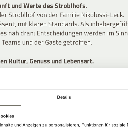
unft und Werte des Stroblhofs.
er Stroblhof von der Familie Nikolussi-Leck.
äsent, mit klaren Standards. Als inhabergefü
lles nah dran: Entscheidungen werden im Sin
s Teams und der Gäste getroffen.
hen Kultur, Genuss und Lebensart.
bstanz trifft auf zeitgemäße Offenheit. Natu
k und Architektur greifen ineinander. Das
entspannter Ort mit Stil – ohne steife
Details
Cookies
nhalte und Anzeigen zu personalisieren, Funktionen für soziale