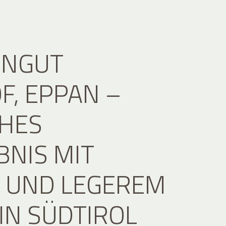
INGUT
F, EPPAN –
CHES
BNIS MIT
 UND LEGEREM
 IN SÜDTIROL