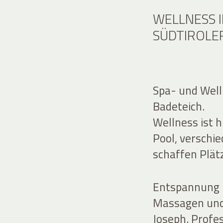
WELLNESS 
SÜDTIROLE
Spa- und Well
Badeteich.
Wellness ist 
Pool, verschi
schaffen Plätz
Entspannung 
Massagen und
Joseph. Profe