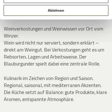
Rund um Eppan wachsen die Reben an der
Südtiroler Weinstraße. Im Keller entstehen Weine
Ablehnen
mit klarer Linie und Handschrift.
Weinverkostungen und Weinwissen vor Ort vom
Winzer.
Wein wird nicht nur serviert, sondern erklärt –
direkt am Weingut. Bei Verkostungen geht es um
Rebsorten, Lagen und Arbeitsweise. Der
Blauburgunder spielt dabei eine zentrale Rolle.
Kulinarik im Zeichen von Region und Saison.
Regional, saisonal, mit mediterranen Akzenten.
Die Küche setzt auf Balance: gute Produkte, klare
Aromen, entspannte Atmosphäre.