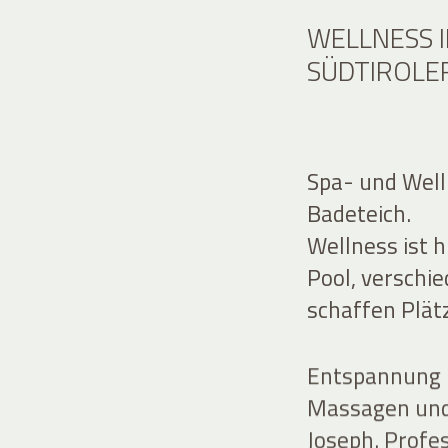
WELLNESS 
SÜDTIROLE
Spa- und Well
Badeteich.
Wellness ist 
Pool, verschi
schaffen Plätz
Entspannung 
Massagen und
Joseph. Profe