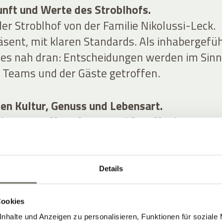
unft und Werte des Stroblhofs.
er Stroblhof von der Familie Nikolussi-Leck.
äsent, mit klaren Standards. Als inhabergefü
lles nah dran: Entscheidungen werden im Sin
s Teams und der Gäste getroffen.
hen Kultur, Genuss und Lebensart.
bstanz trifft auf zeitgemäße Offenheit. Natu
k und Architektur greifen ineinander. Das
entspannter Ort mit Stil – ohne steife
Details
Cookies
nhalte und Anzeigen zu personalisieren, Funktionen für soziale