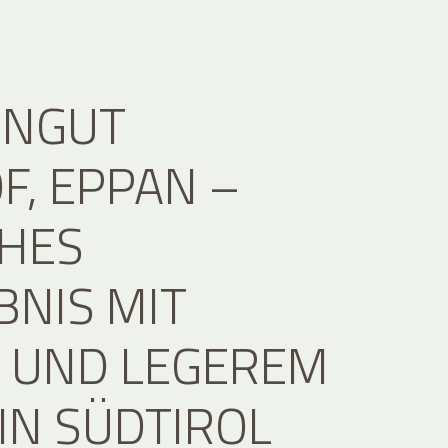
INGUT
F, EPPAN –
CHES
BNIS MIT
 UND LEGEREM
 IN SÜDTIROL