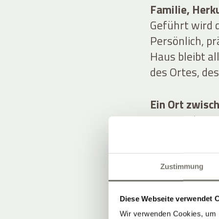
Familie, Herk
Geführt wird d
Persönlich, pr
Haus bleibt a
des Ortes, de
Ein Ort zwisc
Historische Su
Wein, Kulinari
Ergebnis: ein 
Inszenierung.
Zustimmung
Diese Webseite verwendet 
Wir verwenden Cookies, um I