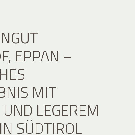
INGUT
F, EPPAN –
CHES
BNIS MIT
 UND LEGEREM
 IN SÜDTIROL