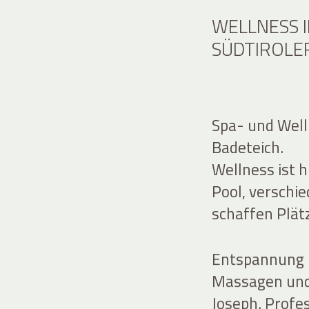
WELLNESS 
SÜDTIROLE
Spa- und Well
Badeteich.
Wellness ist 
Pool, verschi
schaffen Plätz
Entspannung 
Massagen und
Joseph. Profe