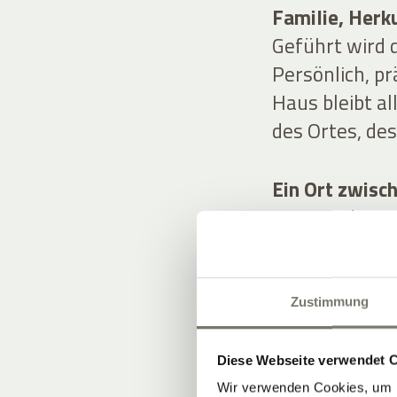
Familie, Herk
Geführt wird d
Persönlich, pr
Haus bleibt a
des Ortes, de
Ein Ort zwisc
Historische Su
Wein, Kulinari
Ergebnis: ein 
Inszenierung.
Zustimmung
Diese Webseite verwendet 
Wir verwenden Cookies, um I