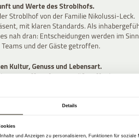
unft und Werte des Stroblhofs.
er Stroblhof von der Familie Nikolussi-Leck.
äsent, mit klaren Standards. Als inhabergefü
lles nah dran: Entscheidungen werden im Sin
s Teams und der Gäste getroffen.
hen Kultur, Genuss und Lebensart.
bstanz trifft auf zeitgemäße Offenheit. Natu
k und Architektur greifen ineinander. Das
entspannter Ort mit Stil – ohne steife
Details
Cookies
nhalte und Anzeigen zu personalisieren, Funktionen für soziale