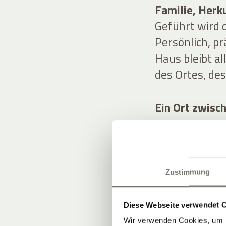
Familie, Herk
Geführt wird d
Persönlich, pr
Haus bleibt a
des Ortes, de
Ein Ort zwisc
Historische Su
Wein, Kulinari
Ergebnis: ein 
Inszenierung.
Zustimmung
Diese Webseite verwendet 
Wir verwenden Cookies, um I