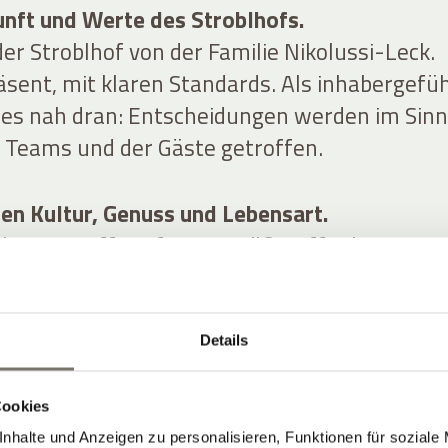
unft und Werte des Stroblhofs.
er Stroblhof von der Familie Nikolussi-Leck.
äsent, mit klaren Standards. Als inhabergefü
lles nah dran: Entscheidungen werden im Sin
s Teams und der Gäste getroffen.
hen Kultur, Genuss und Lebensart.
bstanz trifft auf zeitgemäße Offenheit. Natu
k und Architektur greifen ineinander. Das
entspannter Ort mit Stil – ohne steife
Details
Cookies
nhalte und Anzeigen zu personalisieren, Funktionen für soziale