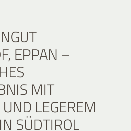
INGUT
F, EPPAN –
CHES
BNIS MIT
 UND LEGEREM
 IN SÜDTIROL