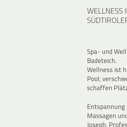
WELLNESS 
SÜDTIROLE
Spa- und Well
Badeteich.
Wellness ist 
Pool, verschi
schaffen Plätz
Entspannung 
Massagen und
Joseph. Profe