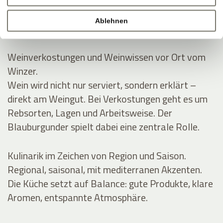
Rund um Eppan wachsen die Reben an der
Südtiroler Weinstraße. Im Keller entstehen Weine
Ablehnen
mit klarer Linie und Handschrift.
Weinverkostungen und Weinwissen vor Ort vom
Winzer.
Wein wird nicht nur serviert, sondern erklärt –
direkt am Weingut. Bei Verkostungen geht es um
Rebsorten, Lagen und Arbeitsweise. Der
Blauburgunder spielt dabei eine zentrale Rolle.
Kulinarik im Zeichen von Region und Saison.
Regional, saisonal, mit mediterranen Akzenten.
Die Küche setzt auf Balance: gute Produkte, klare
Aromen, entspannte Atmosphäre.