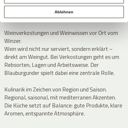
Rund um Eppan wachsen die Reben an der
Südtiroler Weinstraße. Im Keller entstehen Weine
Ablehnen
mit klarer Linie und Handschrift.
Weinverkostungen und Weinwissen vor Ort vom
Winzer.
Wein wird nicht nur serviert, sondern erklärt –
direkt am Weingut. Bei Verkostungen geht es um
Rebsorten, Lagen und Arbeitsweise. Der
Blauburgunder spielt dabei eine zentrale Rolle.
Kulinarik im Zeichen von Region und Saison.
Regional, saisonal, mit mediterranen Akzenten.
Die Küche setzt auf Balance: gute Produkte, klare
Aromen, entspannte Atmosphäre.