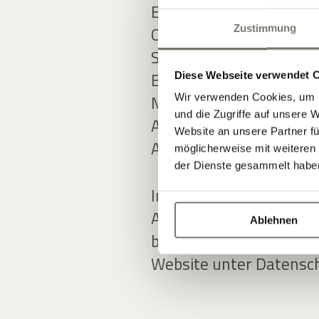
Bei ADDITIVE stehen tr
Online-Marketing-Know-
Zustimmung
Softwarelösungen im Fo
Bereichen
Hotel Marke
Diese Webseite verwendet 
MARKETING AUTOMAT
Wir verwenden Cookies, um I
und die Zugriffe auf unsere 
ADDITIVE+ NEWSLETTE
Website an unsere Partner fü
ADDITIVE+ GUTSCHEIN
möglicherweise mit weiteren
der Dienste gesammelt habe
In der Entwicklung neu
ADDITIVE stets auf Da
Ablehnen
bedacht, mehr Informat
Website unter Datensch