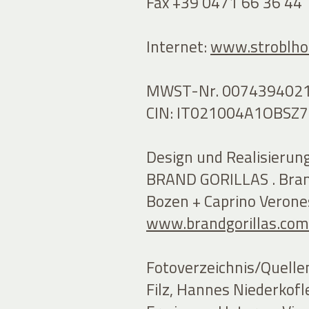
Fax +39 0471 66 36 44
Internet:
www.stroblhof
MWST-Nr. 007439402
CIN: IT021004A1OBSZ7
Design und Realisierung
BRAND GORILLAS . Bran
Bozen + Caprino Verone
www.brandgorillas.com
Fotoverzeichnis/Quelle
Filz, Hannes Niederkofl