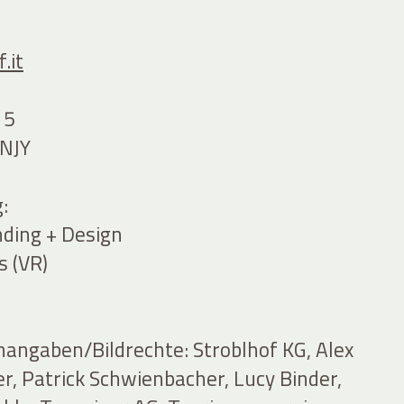
.it
15
NJY
:
ding + Design
s (VR)
nangaben/Bildrechte: Stroblhof KG, Alex
er, Patrick Schwienbacher, Lucy Binder,