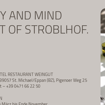
DY AND MIND
IT OF STROBLHOF.
OTEL RESTAURANT WEINGUT
l, 39057 St. Michael/Eppan (BZ), Pigenoer Weg 25
t
–
+39 0471 66 22 50
N
e März bis Ende November