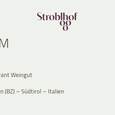
UM
rant Weingut
 (BZ) – Südtirol – Italien