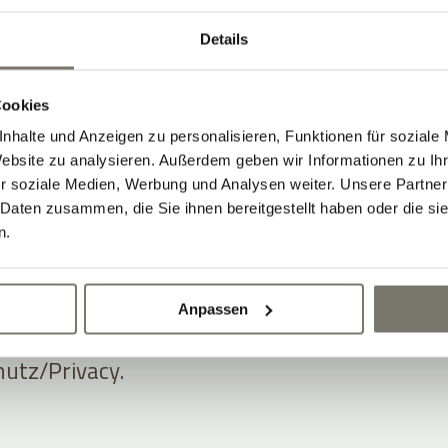
ansparent messbare Ergebnisse,
how in der Hotellerie und innovative
Details
kus, insbesondere in den
ting Automation
mit ADDITIVE+
Cookies
ION,
Newsletter Software Hotel
mit
nhalte und Anzeigen zu personalisieren, Funktionen für soziale
Website zu analysieren. Außerdem geben wir Informationen zu I
R sowie
Gutschein Software Hotel
mit
r soziale Medien, Werbung und Analysen weiter. Unsere Partner
E.
 Daten zusammen, die Sie ihnen bereitgestellt haben oder die s
n.
er Software- und Marketinglösungen ist
tenschutz- und DSGVO-Konformität
Anpassen
ionen dazu finden sich auf dieser
utz/Privacy.