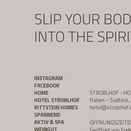
SLIP YOUR BO
INTO THE SPIR
INSTAGRAM
FACEBOOK
HOME
STROBLHOF - H
HOTEL STROBLHOF
Italien – Südtiro
RITTSTEIN HOMES
hotel@
stroblhof.i
SPANNEND
AKTIV & SPA
ÖFFNUNGSZEITE
WEINGUT
Geöffnet von End