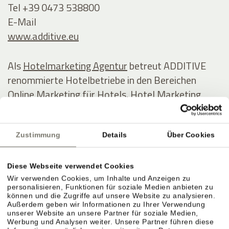
Tel +39 0473 538800
E-Mail
www.additive.eu
Als
Hotelmarketing Agentur
betreut ADDITIVE
renommierte Hotelbetriebe in den Bereichen
Online Marketing für Hotels, Hotel Marketing
Automatisierung und
Marketing Software
speziell
für die Hotellerie.
Zustimmung
Details
Über Cookies
Bei ADDITIVE stehen transparent messbare
Ergebnisse, Online-Marketing-Know-how in der
Diese Webseite verwendet Cookies
Hotellerie und innovative Softwarelösungen im
Wir verwenden Cookies, um Inhalte und Anzeigen zu
personalisieren, Funktionen für soziale Medien anbieten zu
Fokus, insbesondere in den Bereichen
Hotel
können und die Zugriffe auf unsere Website zu analysieren.
Außerdem geben wir Informationen zu Ihrer Verwendung
Marketing Automation
mit ADDITIVE+
unserer Website an unsere Partner für soziale Medien,
MARKETING AUTOMATION,
Werbung und Analysen weiter. Unsere Partner führen diese