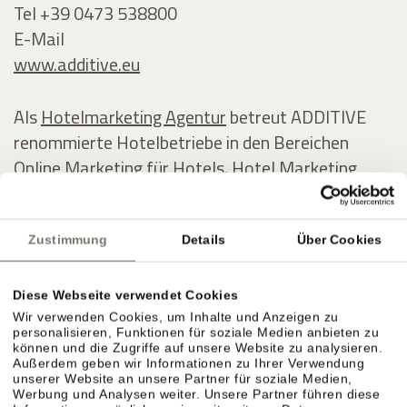
Tel +39 0473 538800
E-Mail
www.additive.eu
Als
Hotelmarketing Agentur
betreut ADDITIVE
renommierte Hotelbetriebe in den Bereichen
Online Marketing für Hotels, Hotel Marketing
Automatisierung und
Marketing Software
speziell
für die Hotellerie.
Zustimmung
Details
Über Cookies
Bei ADDITIVE stehen transparent messbare
Ergebnisse, Online-Marketing-Know-how in der
Diese Webseite verwendet Cookies
Hotellerie und innovative Softwarelösungen im
Wir verwenden Cookies, um Inhalte und Anzeigen zu
personalisieren, Funktionen für soziale Medien anbieten zu
Fokus, insbesondere in den Bereichen
Hotel
können und die Zugriffe auf unsere Website zu analysieren.
Außerdem geben wir Informationen zu Ihrer Verwendung
Marketing Automation
mit ADDITIVE+
unserer Website an unsere Partner für soziale Medien,
MARKETING AUTOMATION,
Werbung und Analysen weiter. Unsere Partner führen diese