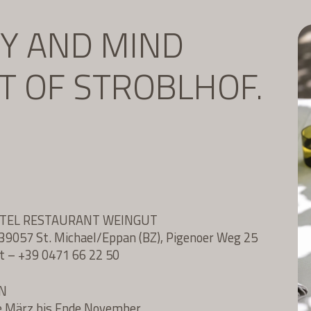
DY AND MIND
IT OF STROBLHOF.
OTEL RESTAURANT WEINGUT
l, 39057 St. Michael/Eppan (BZ), Pigenoer Weg 25
t
–
+39 0471 66 22 50
N
e März bis Ende November