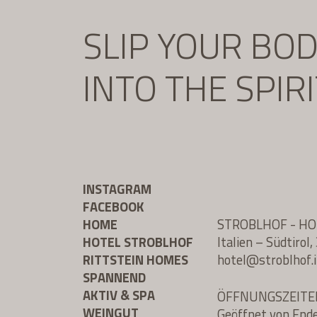
SLIP YOUR BO
INTO THE SPIR
INSTAGRAM
FACEBOOK
HOME
STROBLHOF - H
HOTEL STROBLHOF
Italien – Südtiro
RITTSTEIN HOMES
hotel@
stroblhof.i
SPANNEND
AKTIV & SPA
ÖFFNUNGSZEITE
WEINGUT
Geöffnet von End