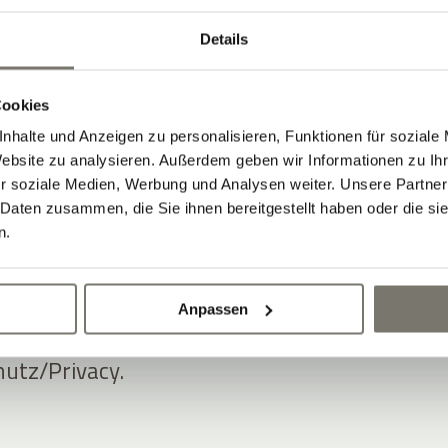
ansparent messbare Ergebnisse,
how in der Hotellerie und innovative
Details
kus, insbesondere in den
ting Automation
mit ADDITIVE+
Cookies
ION,
Newsletter Software Hotel
mit
nhalte und Anzeigen zu personalisieren, Funktionen für soziale
Website zu analysieren. Außerdem geben wir Informationen zu I
R sowie
Gutschein Software Hotel
mit
r soziale Medien, Werbung und Analysen weiter. Unsere Partner
E.
 Daten zusammen, die Sie ihnen bereitgestellt haben oder die s
n.
er Software- und Marketinglösungen ist
tenschutz- und DSGVO-Konformität
Anpassen
ionen dazu finden sich auf dieser
utz/Privacy.