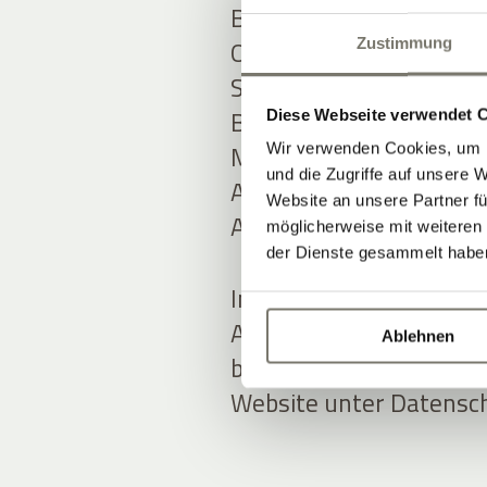
Bei ADDITIVE stehen tr
Online-Marketing-Know-
Zustimmung
Softwarelösungen im Fo
Bereichen
Hotel Marke
Diese Webseite verwendet 
MARKETING AUTOMAT
Wir verwenden Cookies, um I
und die Zugriffe auf unsere 
ADDITIVE+ NEWSLETTE
Website an unsere Partner fü
ADDITIVE+ GUTSCHEIN
möglicherweise mit weiteren
der Dienste gesammelt habe
In der Entwicklung neu
ADDITIVE stets auf Da
Ablehnen
bedacht, mehr Informat
Website unter Datensch