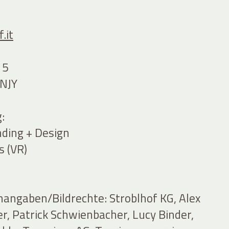
.it
15
NJY
:
ding + Design
s (VR)
nangaben/Bildrechte: Stroblhof KG, Alex
er, Patrick Schwienbacher, Lucy Binder,