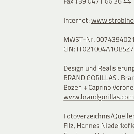
Fax +39 0471 66 36 44
Internet:
www.stroblhof
MWST-Nr. 007439402
CIN: IT021004A1OBSZ7
Design und Realisierung
BRAND GORILLAS . Bran
Bozen + Caprino Verone
www.brandgorillas.com
Fotoverzeichnis/Quelle
Filz, Hannes Niederkofl