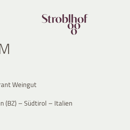
UM
rant Weingut
 (BZ) – Südtirol – Italien