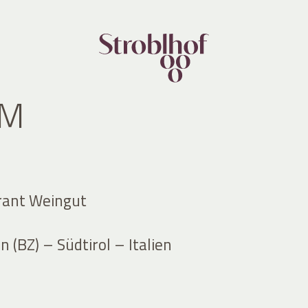
UM
rant Weingut
 (BZ) – Südtirol – Italien