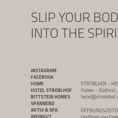
SLIP YOUR BO
INTO THE SPIR
INSTAGRAM
FACEBOOK
HOME
STROBLHOF - H
HOTEL STROBLHOF
Italien – Südtiro
RITTSTEIN HOMES
hotel@
stroblhof.i
SPANNEND
AKTIV & SPA
ÖFFNUNGSZEITE
WEINGUT
Geöffnet von End