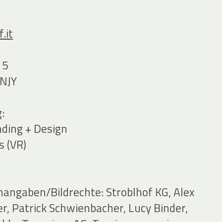
.it
15
NJY
:
ding + Design
s (VR)
nangaben/Bildrechte: Stroblhof KG, Alex
er, Patrick Schwienbacher, Lucy Binder,