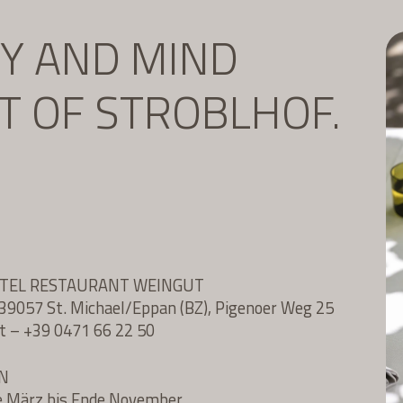
DY AND MIND
IT OF STROBLHOF.
OTEL RESTAURANT WEINGUT
l, 39057 St. Michael/Eppan (BZ), Pigenoer Weg 25
t
–
+39 0471 66 22 50
N
e März bis Ende November