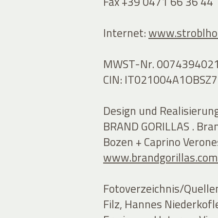
Fax +39 0471 66 36 44
Internet:
www.stroblhof
MWST-Nr. 007439402
CIN: IT021004A1OBSZ7
Design und Realisierung
BRAND GORILLAS . Bran
Bozen + Caprino Verone
www.brandgorillas.com
Fotoverzeichnis/Quelle
Filz, Hannes Niederkofl