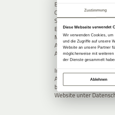
Bei ADDITIVE stehen tr
Online-Marketing-Know-
Zustimmung
Softwarelösungen im Fo
Bereichen
Hotel Marke
Diese Webseite verwendet 
MARKETING AUTOMAT
Wir verwenden Cookies, um I
und die Zugriffe auf unsere 
ADDITIVE+ NEWSLETTE
Website an unsere Partner fü
ADDITIVE+ GUTSCHEIN
möglicherweise mit weiteren
der Dienste gesammelt habe
In der Entwicklung neu
ADDITIVE stets auf Da
Ablehnen
bedacht, mehr Informat
Website unter Datensch