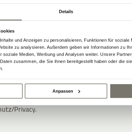
ansparent messbare Ergebnisse,
how in der Hotellerie und innovative
Details
kus, insbesondere in den
ting Automation
mit ADDITIVE+
Cookies
ION,
Newsletter Software Hotel
mit
nhalte und Anzeigen zu personalisieren, Funktionen für soziale
Website zu analysieren. Außerdem geben wir Informationen zu I
R sowie
Gutschein Software Hotel
mit
r soziale Medien, Werbung und Analysen weiter. Unsere Partner
E.
 Daten zusammen, die Sie ihnen bereitgestellt haben oder die s
n.
er Software- und Marketinglösungen ist
tenschutz- und DSGVO-Konformität
Anpassen
ionen dazu finden sich auf dieser
utz/Privacy.