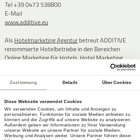
Tel +39 0473 538800
E-Mail
www.additive.eu
Als
Hotelmarketing Agentur
betreut ADDITIVE
renommierte Hotelbetriebe in den Bereichen
Online Marketing für Hotels, Hotel Marketing
Automatisierung und
Marketing Software
speziell
für die Hotellerie.
Zustimmung
Details
Über Cookies
Bei ADDITIVE stehen transparent messbare
Ergebnisse, Online-Marketing-Know-how in der
Diese Webseite verwendet Cookies
Hotellerie und innovative Softwarelösungen im
Wir verwenden Cookies, um Inhalte und Anzeigen zu
personalisieren, Funktionen für soziale Medien anbieten zu
Fokus, insbesondere in den Bereichen
Hotel
können und die Zugriffe auf unsere Website zu analysieren.
Außerdem geben wir Informationen zu Ihrer Verwendung
Marketing Automation
mit ADDITIVE+
unserer Website an unsere Partner für soziale Medien,
MARKETING AUTOMATION,
Werbung und Analysen weiter. Unsere Partner führen diese