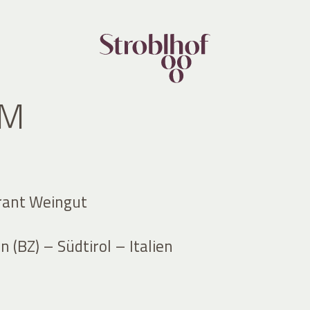
UM
rant Weingut
 (BZ) – Südtirol – Italien