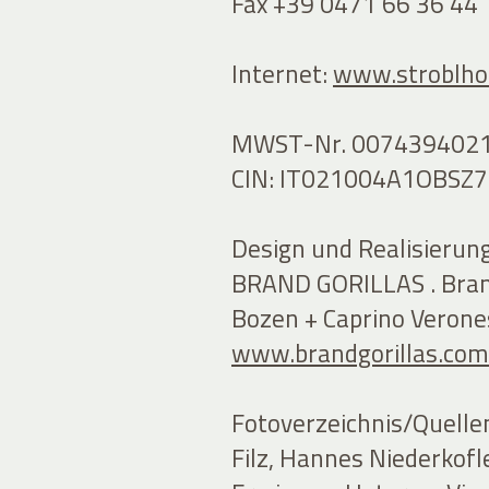
Fax +39 0471 66 36 44
Internet:
www.stroblhof
MWST-Nr. 007439402
CIN: IT021004A1OBSZ7
Design und Realisierung
BRAND GORILLAS . Bran
Bozen + Caprino Verone
www.brandgorillas.com
Fotoverzeichnis/Quelle
Filz, Hannes Niederkofl