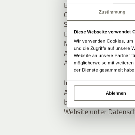
Bei ADDITIVE stehen tr
Online-Marketing-Know-
Zustimmung
Softwarelösungen im Fo
Bereichen
Hotel Marke
Diese Webseite verwendet 
MARKETING AUTOMAT
Wir verwenden Cookies, um I
und die Zugriffe auf unsere 
ADDITIVE+ NEWSLETTE
Website an unsere Partner fü
ADDITIVE+ GUTSCHEIN
möglicherweise mit weiteren
der Dienste gesammelt habe
In der Entwicklung neu
ADDITIVE stets auf Da
Ablehnen
bedacht, mehr Informat
Website unter Datensch