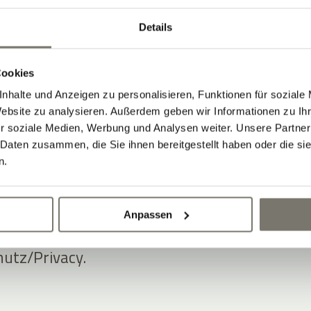
ansparent messbare Ergebnisse,
how in der Hotellerie und innovative
Details
kus, insbesondere in den
ting Automation
mit ADDITIVE+
Cookies
ION,
Newsletter Software Hotel
mit
nhalte und Anzeigen zu personalisieren, Funktionen für soziale
Website zu analysieren. Außerdem geben wir Informationen zu I
R sowie
Gutschein Software Hotel
mit
r soziale Medien, Werbung und Analysen weiter. Unsere Partner
E.
 Daten zusammen, die Sie ihnen bereitgestellt haben oder die s
n.
er Software- und Marketinglösungen ist
tenschutz- und DSGVO-Konformität
Anpassen
ionen dazu finden sich auf dieser
utz/Privacy.