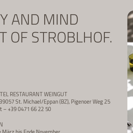
DY AND MIND
IT OF STROBLHOF.
OTEL RESTAURANT WEINGUT
l, 39057 St. Michael/Eppan (BZ), Pigenoer Weg 25
t
–
+39 0471 66 22 50
N
e März bis Ende November