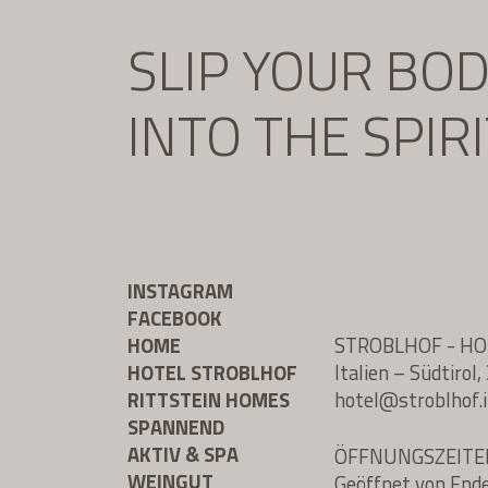
SLIP YOUR BO
INTO THE SPIR
INSTAGRAM
FACEBOOK
HOME
STROBLHOF - H
HOTEL STROBLHOF
Italien – Südtiro
RITTSTEIN HOMES
hotel@
stroblhof.i
SPANNEND
AKTIV & SPA
ÖFFNUNGSZEITE
WEINGUT
Geöffnet von End