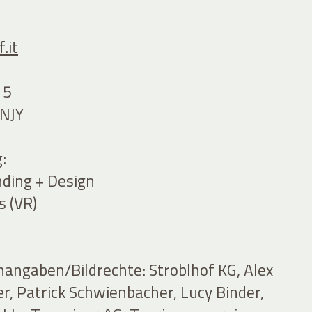
.it
15
NJY
:
ding + Design
s (VR)
nangaben/Bildrechte: Stroblhof KG, Alex
er, Patrick Schwienbacher, Lucy Binder,