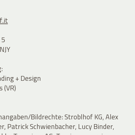
.it
15
NJY
:
ding + Design
s (VR)
nangaben/Bildrechte: Stroblhof KG, Alex
er, Patrick Schwienbacher, Lucy Binder,