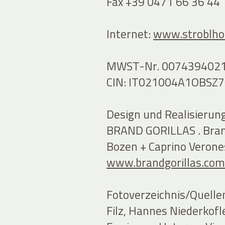
Fax +39 0471 66 36 44
Internet:
www.stroblhof
MWST-Nr. 007439402
CIN: IT021004A1OBSZ7
Design und Realisierung
BRAND GORILLAS . Bran
Bozen + Caprino Verone
www.brandgorillas.com
Fotoverzeichnis/Quelle
Filz, Hannes Niederkofl