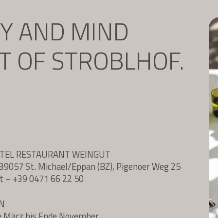
DY AND MIND
IT OF STROBLHOF.
OTEL RESTAURANT WEINGUT
l, 39057 St. Michael/Eppan (BZ), Pigenoer Weg 25
t
–
+39 0471 66 22 50
N
e März bis Ende November