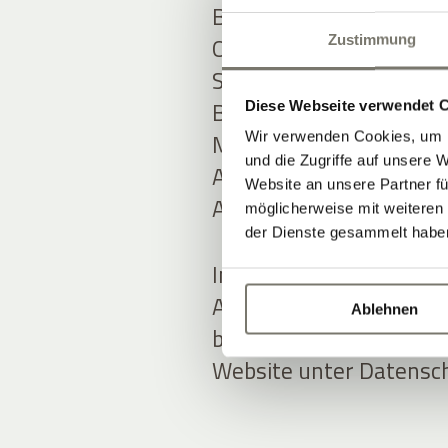
Bei ADDITIVE stehen tr
Online-Marketing-Know-
Zustimmung
Softwarelösungen im Fo
Bereichen
Hotel Marke
Diese Webseite verwendet 
MARKETING AUTOMAT
Wir verwenden Cookies, um I
und die Zugriffe auf unsere 
ADDITIVE+ NEWSLETTE
Website an unsere Partner fü
ADDITIVE+ GUTSCHEIN
möglicherweise mit weiteren
der Dienste gesammelt habe
In der Entwicklung neu
ADDITIVE stets auf Da
Ablehnen
bedacht, mehr Informat
Website unter Datensch