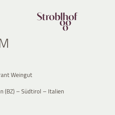
UM
rant Weingut
 (BZ) – Südtirol – Italien