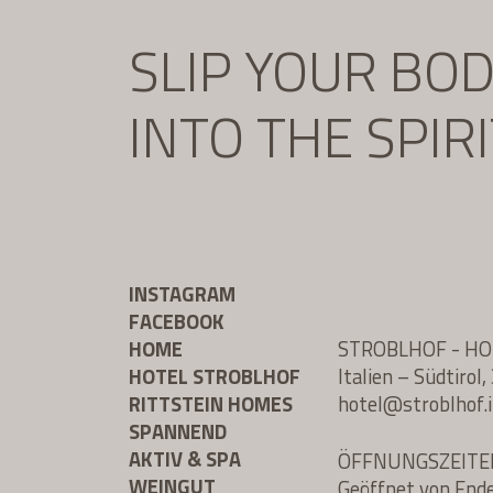
SLIP YOUR BO
INTO THE SPIR
INSTAGRAM
FACEBOOK
HOME
STROBLHOF - H
HOTEL STROBLHOF
Italien – Südtiro
RITTSTEIN HOMES
hotel@
stroblhof.i
SPANNEND
AKTIV & SPA
ÖFFNUNGSZEITE
WEINGUT
Geöffnet von End