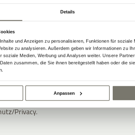
ansparent messbare Ergebnisse,
how in der Hotellerie und innovative
Details
kus, insbesondere in den
ting Automation
mit ADDITIVE+
Cookies
ION,
Newsletter Software Hotel
mit
nhalte und Anzeigen zu personalisieren, Funktionen für soziale
Website zu analysieren. Außerdem geben wir Informationen zu I
R sowie
Gutschein Software Hotel
mit
r soziale Medien, Werbung und Analysen weiter. Unsere Partner
E.
 Daten zusammen, die Sie ihnen bereitgestellt haben oder die s
n.
er Software- und Marketinglösungen ist
tenschutz- und DSGVO-Konformität
Anpassen
ionen dazu finden sich auf dieser
utz/Privacy.