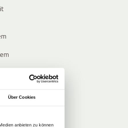
it
uem
rem
rab
Über Cookies
nen
 Medien anbieten zu können