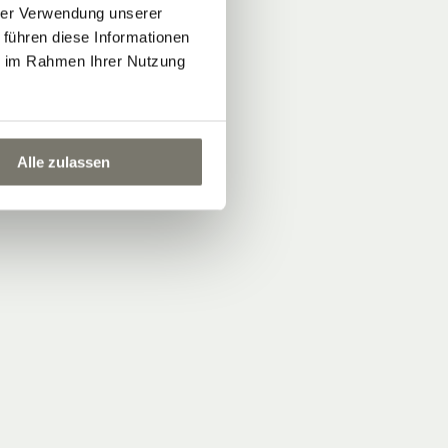
hrer Verwendung unserer
 führen diese Informationen
r
ie im Rahmen Ihrer Nutzung
iche
Alle zulassen