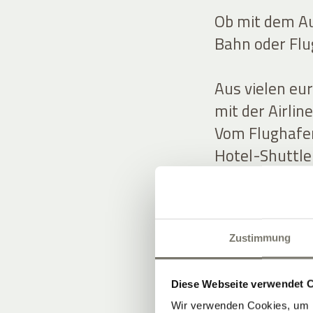
Ob mit dem Au
Bahn oder Flu
Aus vielen eu
mit der Airlin
Vom Flughafen
Hotel-Shuttle
(gegen Gebühr
Auch die Anre
Zustimmung
Bescheid gebe
(Mobilitätskar
Sie ab Brenne
Diese Webseite verwendet 
Wir verwenden Cookies, um I
fahren und Ih