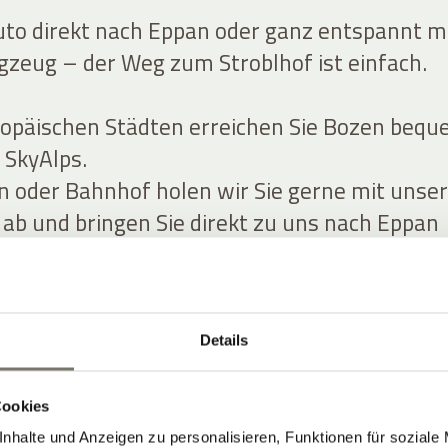
to direkt nach Eppan oder ganz entspannt m
gzeug – der Weg zum Stroblhof ist einfach.
ropäischen Städten erreichen Sie Bozen beq
e SkyAlps.
 oder Bahnhof holen wir Sie gerne mit unse
 ab und bringen Sie direkt zu uns nach Eppan
).
ise mit dem Zug ist bequem. Wenn Sie uns vo
Details
n, senden wir Ihnen den Südtirol Guest Pass
te) frühzeitig zu. Mit der Mobilitätskarte kön
r kostenlos mit dem Regionalzug nach Bozen
Cookies
nhalte und Anzeigen zu personalisieren, Funktionen für soziale
re Reise entspannt fortsetzen.