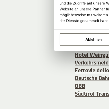
und die Zugriffe auf unsere 
Website an unsere Partner fü
So beginnt Ih
möglicherweise mit weiteren
der Dienste gesammelt habe
Anreise.
Um Ihre Anreis
Links für Sie:
Ablehnen
Hotel Weingut
Verkehrsmeld
Ferrovie dell
Deutsche Bah
ÖBB
Südtirol Tran