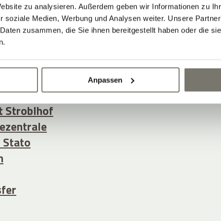
Website zu analysieren. Außerdem geben wir Informationen zu I
r soziale Medien, Werbung und Analysen weiter. Unsere Partner
r Aufenthalt bei uns entspannt – schon bei de
 Daten zusammen, die Sie ihnen bereitgestellt haben oder die s
n.
e zu erleichtern, haben wir hier einige nützl
Anpassen
 Stroblhof
ezentrale
o Stato
n
sfer