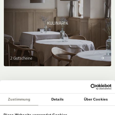
KULINARIK
2 Gutscheine
Zahlungsmethoden
:
Banküberweisung
Zustimmung
Details
Über Cookies
powered by
Diese Webseite verwendet Cookies