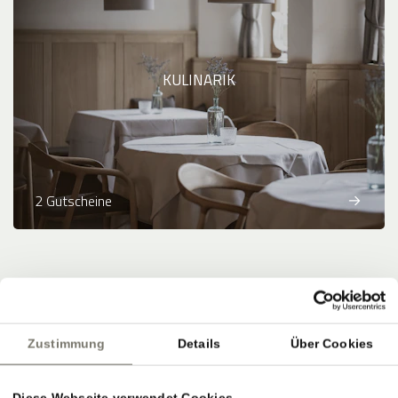
KULINARIK
2 Gutscheine
Zahlungsmethoden
:
Banküberweisung
Zustimmung
Details
Über Cookies
powered by
Diese Webseite verwendet Cookies