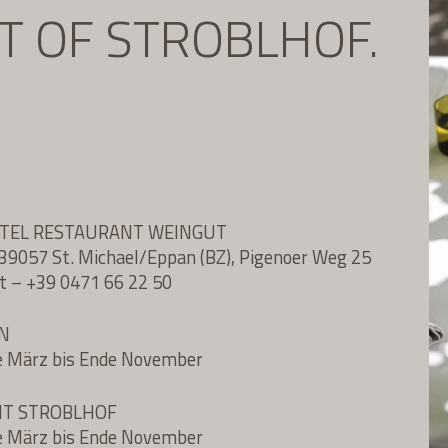
IT OF STROBLHOF.
OTEL RESTAURANT WEINGUT
l, 39057 St. Michael/Eppan (BZ), Pigenoer Weg 25
t
–
+39 0471 66 22 50
N
e März bis Ende November
NT STROBLHOF
e März bis Ende November