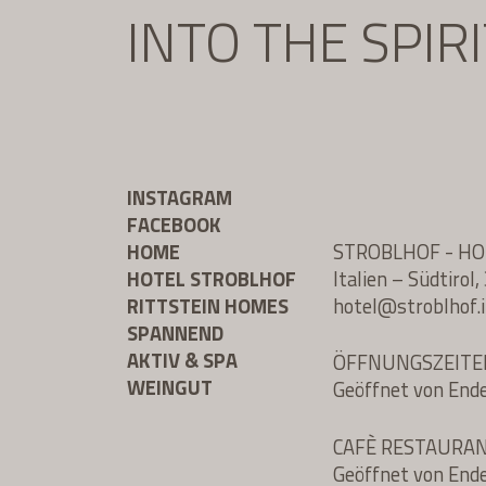
INTO THE SPIR
INSTAGRAM
FACEBOOK
HOME
STROBLHOF - H
HOTEL STROBLHOF
Italien – Südtiro
RITTSTEIN HOMES
hotel@
stroblhof.i
SPANNEND
AKTIV & SPA
ÖFFNUNGSZEITE
WEINGUT
Geöffnet von End
CAFÈ RESTAURA
Geöffnet von End