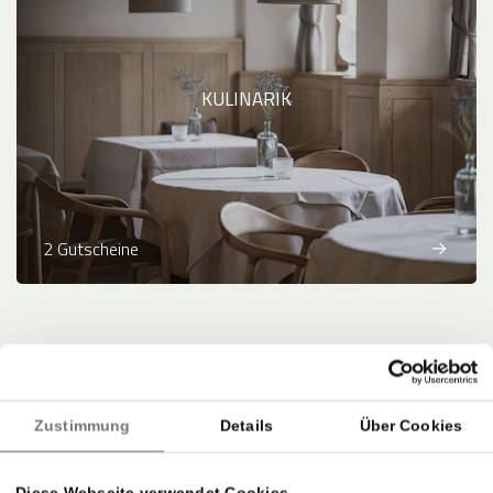
KULINARIK
2 Gutscheine
Zahlungsmethoden
:
Banküberweisung
Zustimmung
Details
Über Cookies
powered by
Diese Webseite verwendet Cookies