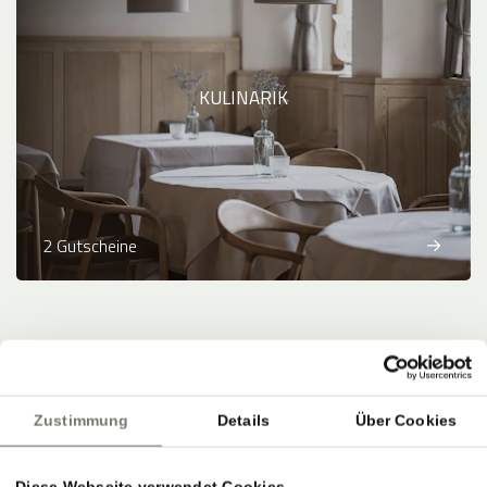
KULINARIK
2 Gutscheine
Zahlungsmethoden
:
Banküberweisung
Zustimmung
Details
Über Cookies
powered by
Diese Webseite verwendet Cookies