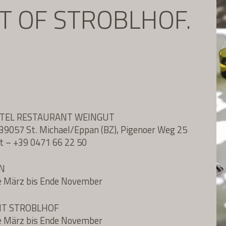
IT OF STROBLHOF.
OTEL RESTAURANT WEINGUT
l, 39057 St. Michael/Eppan (BZ), Pigenoer Weg 25
t
–
+39 0471 66 22 50
N
e März bis Ende November
NT STROBLHOF
e März bis Ende November