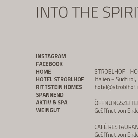
INTO THE SPIR
INSTAGRAM
FACEBOOK
HOME
STROBLHOF - H
HOTEL STROBLHOF
Italien – Südtiro
RITTSTEIN HOMES
hotel@
stroblhof.i
SPANNEND
AKTIV & SPA
ÖFFNUNGSZEITE
WEINGUT
Geöffnet von End
CAFÈ RESTAURA
Geöffnet von End