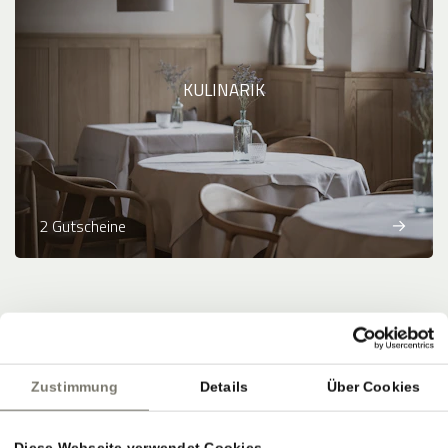
KULINARIK
2 Gutscheine
Zahlungsmethoden
:
Banküberweisung
Zustimmung
Details
Über Cookies
powered by
Diese Webseite verwendet Cookies