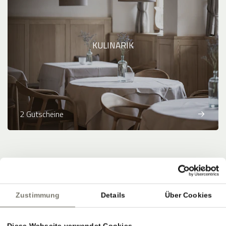
KULINARIK
2 Gutscheine
Zahlungsmethoden
:
Banküberweisung
Zustimmung
Details
Über Cookies
powered by
Diese Webseite verwendet Cookies