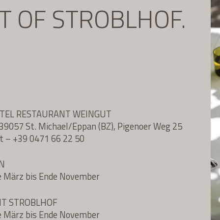
IT OF STROBLHOF.
OTEL RESTAURANT WEINGUT
l, 39057 St. Michael/Eppan (BZ), Pigenoer Weg 25
t
–
+39 0471 66 22 50
N
e März bis Ende November
NT STROBLHOF
e März bis Ende November