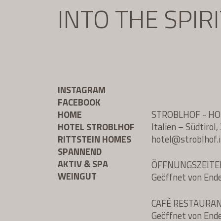
INTO THE SPIR
INSTAGRAM
FACEBOOK
HOME
STROBLHOF - H
HOTEL STROBLHOF
Italien – Südtiro
RITTSTEIN HOMES
hotel@
stroblhof.i
SPANNEND
AKTIV & SPA
ÖFFNUNGSZEITE
WEINGUT
Geöffnet von End
CAFÈ RESTAURA
Geöffnet von End