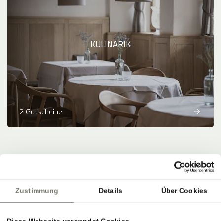
KULINARIK
2 Gutscheine
Zahlungsmethoden
:
Banküberweisung
Zustimmung
Details
Über Cookies
powered by
Diese Webseite verwendet Cookies