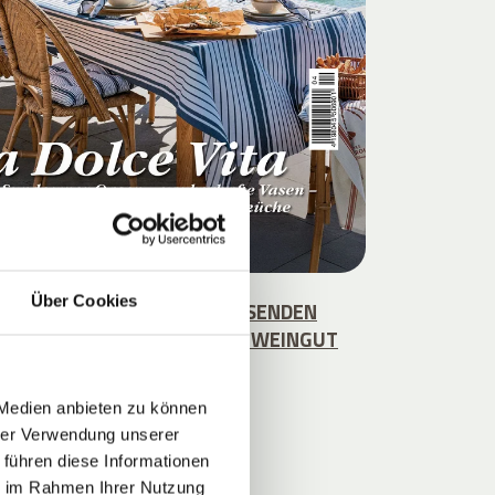
Über Cookies
 DIE WEINREBEN DEN ANREISENDEN
 UM DEN STROBLHOF SAMT WEINGUT
EN."
 Medien anbieten zu können
hrer Verwendung unserer
 führen diese Informationen
ie im Rahmen Ihrer Nutzung