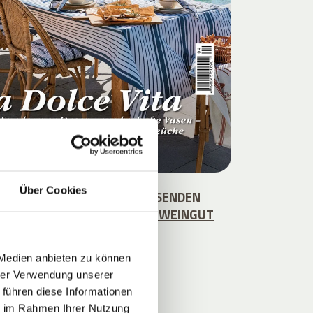
Über Cookies
 DIE WEINREBEN DEN ANREISENDEN
 UM DEN STROBLHOF SAMT WEINGUT
EN."
 Medien anbieten zu können
hrer Verwendung unserer
 führen diese Informationen
ie im Rahmen Ihrer Nutzung