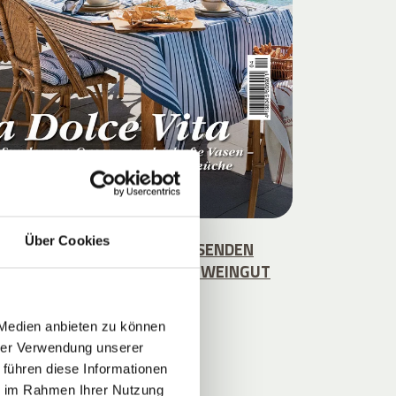
Über Cookies
 DIE WEINREBEN DEN ANREISENDEN
 UM DEN STROBLHOF SAMT WEINGUT
EN."
 Medien anbieten zu können
hrer Verwendung unserer
 führen diese Informationen
ie im Rahmen Ihrer Nutzung