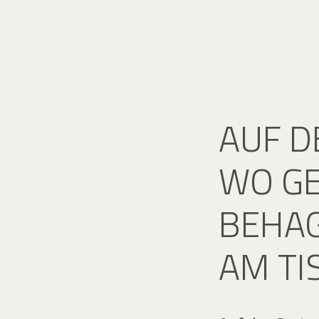
AUF D
WO G
BEHAG
AM TI