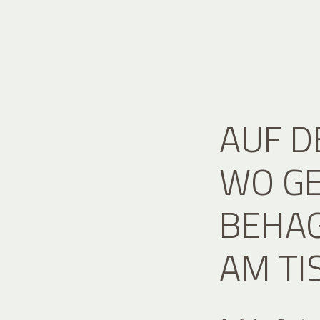
AUF D
WO G
BEHAG
AM TI