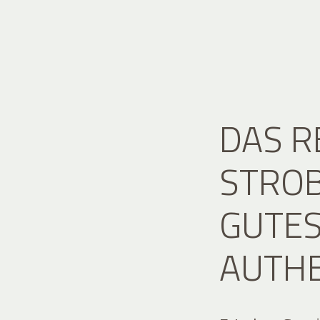
DAS 
STROB
GUTES
AUTH