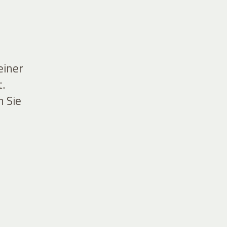
einer
.
n Sie