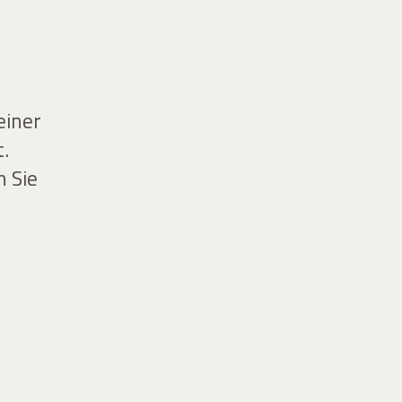
einer
.
n Sie