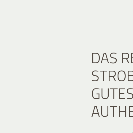
DAS 
STROB
GUTES
AUTH