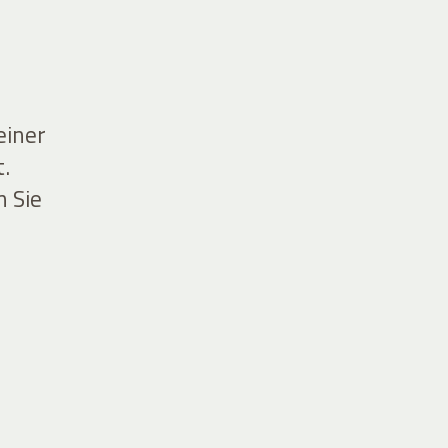
einer
.
n Sie