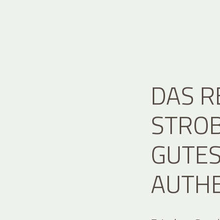
DAS 
STROB
GUTES
AUTH