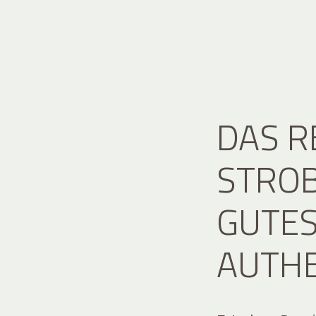
DAS 
STROB
GUTES
AUTH