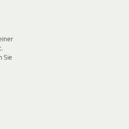
einer
.
n Sie