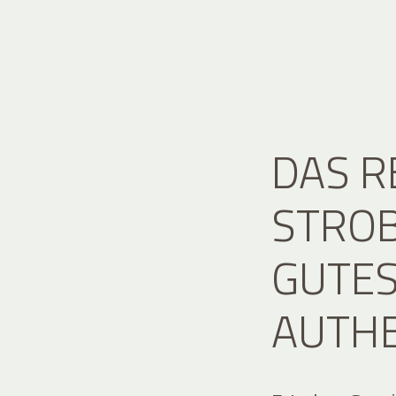
DAS 
STROB
GUTES
AUTH