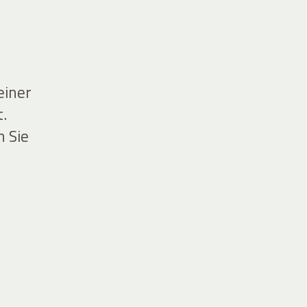
einer
.
n Sie