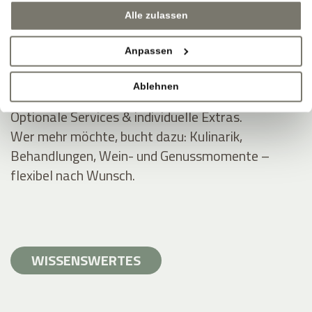
Inklusivleistungen für Rittstein-Gäste.
Alle zulassen
Wellnessbereiche (ausgewählt), WLAN, Parken,
Anpassen
Guestpass, Zugang zu Außenanlagen und Gärten.
Apartment-Freiheit, Hotel-Extras.
Ablehnen
Optionale Services & individuelle Extras.
Wer mehr möchte, bucht dazu: Kulinarik,
Behandlungen, Wein- und Genussmomente –
flexibel nach Wunsch.
WISSENSWERTES