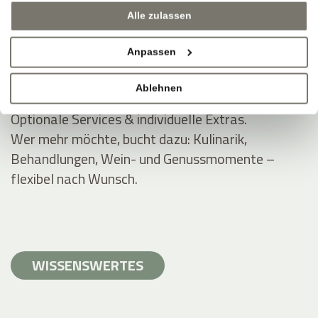
Inklusivleistungen für Rittstein-Gäste.
Alle zulassen
Wellnessbereiche (ausgewählt), WLAN, Parken,
Anpassen
Guestpass, Zugang zu Außenanlagen und Gärten.
Apartment-Freiheit, Hotel-Extras.
Ablehnen
Optionale Services & individuelle Extras.
Wer mehr möchte, bucht dazu: Kulinarik,
Behandlungen, Wein- und Genussmomente –
flexibel nach Wunsch.
WISSENSWERTES