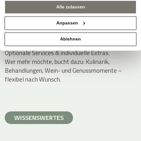
Inklusivleistungen für Rittstein-Gäste.
Alle zulassen
Wellnessbereiche (ausgewählt), WLAN, Parken,
Anpassen
Guestpass, Zugang zu Außenanlagen und Gärten.
Apartment-Freiheit, Hotel-Extras.
Ablehnen
Optionale Services & individuelle Extras.
Wer mehr möchte, bucht dazu: Kulinarik,
Behandlungen, Wein- und Genussmomente –
flexibel nach Wunsch.
WISSENSWERTES