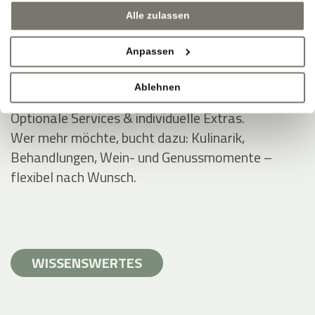
Inklusivleistungen für Rittstein-Gäste.
Alle zulassen
Wellnessbereiche (ausgewählt), WLAN, Parken,
Anpassen
Guestpass, Zugang zu Außenanlagen und Gärten.
Apartment-Freiheit, Hotel-Extras.
Ablehnen
Optionale Services & individuelle Extras.
Wer mehr möchte, bucht dazu: Kulinarik,
Behandlungen, Wein- und Genussmomente –
flexibel nach Wunsch.
WISSENSWERTES