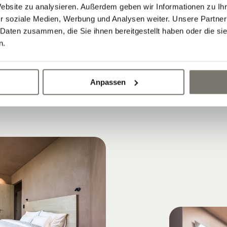
WOHNEN IM HISTORISCHEN WEINGUT-
Website zu analysieren. Außerdem geben wir Informationen zu I
Rittstein Homes?
r soziale Medien, Werbung und Analysen weiter. Unsere Partner
 Daten zusammen, die Sie ihnen bereitgestellt haben oder die s
s Weinregion der perfekte Ort für Lifestyle-
n.
m historischen Weingut Stroblhof
Anpassen