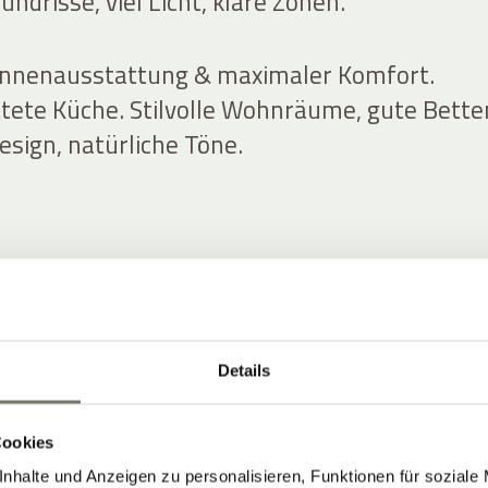
ndrisse, viel Licht, klare Zonen.
Innenausstattung & maximaler Komfort.
ttete Küche. Stilvolle Wohnräume, gute Bette
esign, natürliche Töne.
TS & PREISE ENTDECKEN
Details
Cookies
nhalte und Anzeigen zu personalisieren, Funktionen für soziale