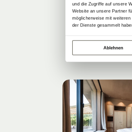
STILVOLL 
und die Zugriffe auf unsere 
Was sind die 
Website an unsere Partner fü
möglicherweise mit weiteren
Warum Südtirol
der Dienste gesammelt habe
Verbindung zu
Ablehnen