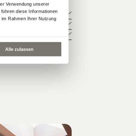
HOTEL
hrer Verwendung unserer
 führen diese Informationen
ie im Rahmen Ihrer Nutzung
Living ist
Alle zulassen