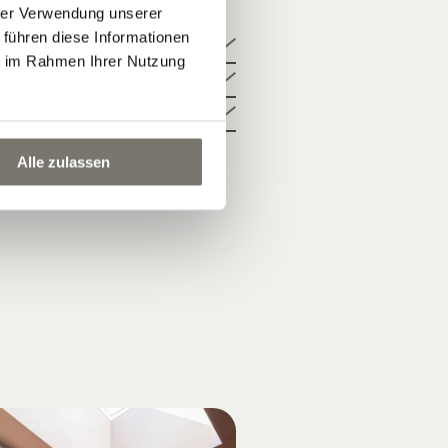
HOTEL
hrer Verwendung unserer
 führen diese Informationen
ie im Rahmen Ihrer Nutzung
Living ist
Alle zulassen