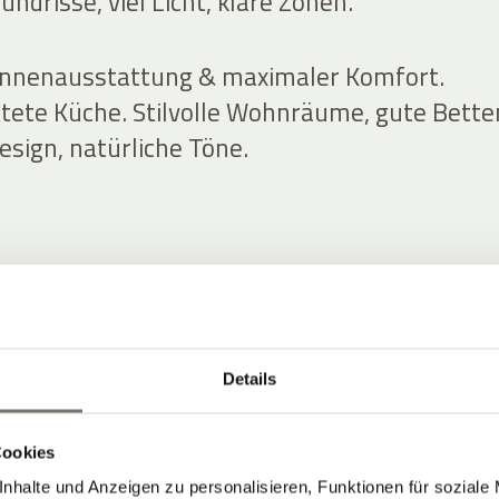
ndrisse, viel Licht, klare Zonen.
Innenausstattung & maximaler Komfort.
ttete Küche. Stilvolle Wohnräume, gute Bette
esign, natürliche Töne.
TS & PREISE ENTDECKEN
Details
Cookies
nhalte und Anzeigen zu personalisieren, Funktionen für soziale