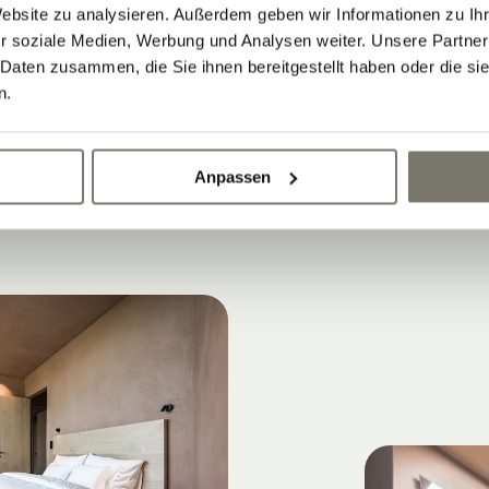
WOHNEN IM HISTORISCHEN WEINGUT-
Website zu analysieren. Außerdem geben wir Informationen zu I
Rittstein Homes?
r soziale Medien, Werbung und Analysen weiter. Unsere Partner
 Daten zusammen, die Sie ihnen bereitgestellt haben oder die s
s Weinregion der perfekte Ort für Lifestyle-
n.
m historischen Weingut Stroblhof
Anpassen