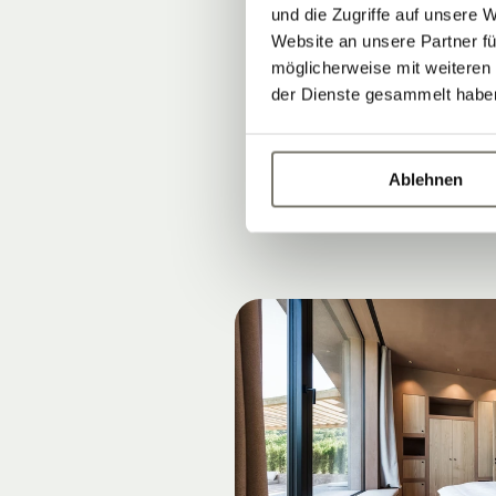
STILVOLL 
und die Zugriffe auf unsere 
Was sind die 
Website an unsere Partner fü
möglicherweise mit weiteren
Warum Südtirol
der Dienste gesammelt habe
Verbindung zu
Ablehnen