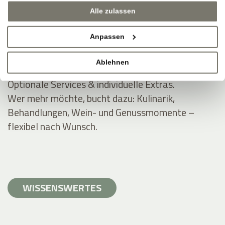
Inklusivleistungen für Rittstein-Gäste.
Alle zulassen
Wellnessbereiche (ausgewählt), WLAN, Parken,
Anpassen
Guestpass, Zugang zu Außenanlagen und Gärten.
Apartment-Freiheit, Hotel-Extras.
Ablehnen
Optionale Services & individuelle Extras.
Wer mehr möchte, bucht dazu: Kulinarik,
Behandlungen, Wein- und Genussmomente –
flexibel nach Wunsch.
WISSENSWERTES